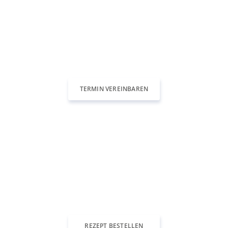
Benötigen Sie einen Termin?
Stellen Sie online eine Termin-Anfrage oder rufen
Sie uns an unter 0521 21504
TERMIN VEREINBAREN
Benötigen Sie ein Rezept?
Folgerezepte für Patientinnen unserer Praxis
können Sie online bei uns anfragen.
REZEPT BESTELLEN