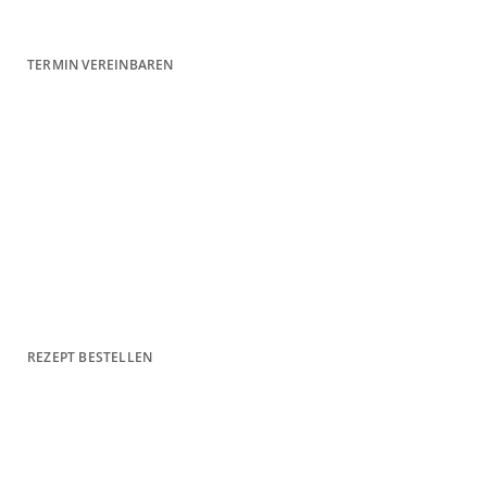
Sie uns an unter 0521 21504
TERMIN VEREINBAREN
TERMIN VEREINBAREN
Benötigen Sie ein Rezept?
Folgerezepte für Patientinnen unserer Praxis
können Sie online bei uns anfragen.
REZEPT BESTELLEN
REZEPT BESTELLEN